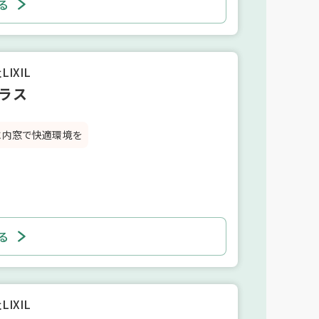
る
IXIL
ラス
に内窓で快適環境を
る
IXIL