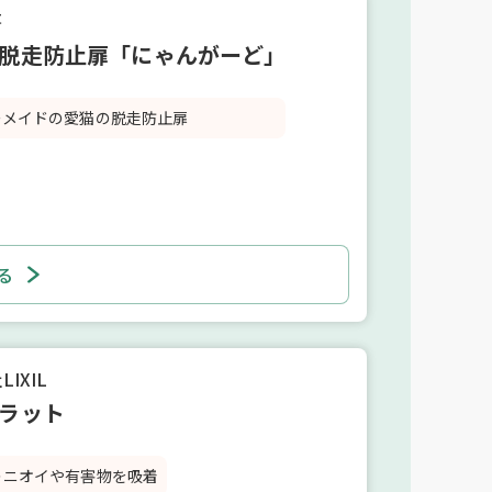
房
脱走防止扉「にゃんがーど」
ーメイドの愛猫の脱走防止扉
る
IXIL
ラット
のニオイや有害物を吸着