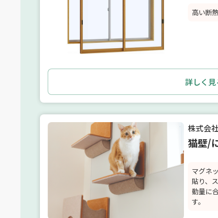
高い断
詳しく見
株式会社L
猫壁/
マグネ
貼り、
動量に
す。